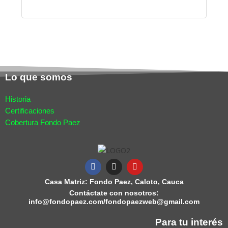
Lo que somos
Historia
Certificaciones
Cobertura Fondo Paez
F
I
Y
a
n
o
Casa Matriz: Fondo Paez, Caloto, Cauca
c
s
u
e
t
t
Contáctate con nosotros:
b
a
u
info@fondopaez.com/fondopaezweb@gmail.com
o
g
b
o
r
e
Para tu interés
k
a