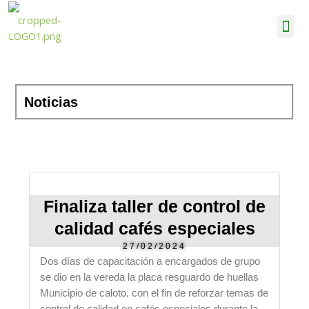
Ir
Me
al
contenido
Noticias
Finaliza taller de control de
calidad cafés especiales
27/02/2024
Dos días de capacitación a encargados de grupo
se dio en la vereda la placa resguardo de huellas
Municipio de caloto, con el fin de reforzar temas de
control de calidad en cafés especiales durante la