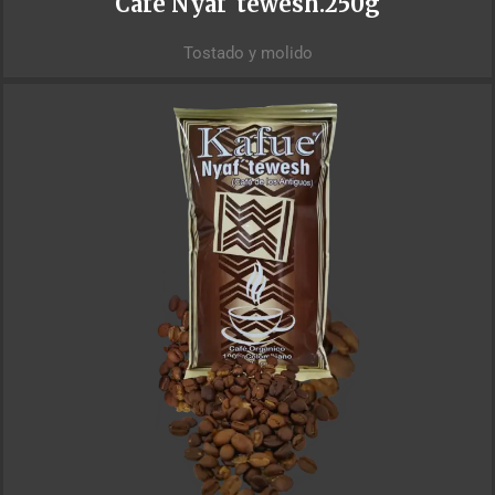
Café Nyaf´tewesh.250g
Tostado y molido